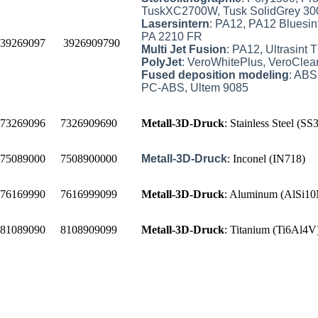
TuskXC2700W, Tusk SolidGrey 300
Lasersintern
: PA12, PA12 Bluesin
PA 2210 FR
39269097
3926909790
Multi Jet Fusion
: PA12, Ultrasint
PolyJet
: VeroWhitePlus, VeroClea
Fused deposition modeling
: AB
PC-ABS, Ultem 9085
73269096
7326909690
Metall-3D-Druck
: Stainless Steel (S
75089000
7508900000
Metall-3D-Druck
:
Inconel (IN718)
76169990
7616999099
Metall-3D-Druck
: Aluminum (AlSi1
81089090
8108909099
Metall-3D-Druck
: Titanium (Ti6Al4V