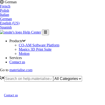
German
French
Polish
Italian
German
English (US)
Spanish
Help Center
Products
CO-AM Software Platform
Magics 3D Print Suite
Motion
Services
Contact us
Go to
materialise.com
Contact us